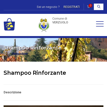
0
Sei un negozio ?
REGISTRATI
I
Comune di
VERZUOLO
Shampoo Rinforzante
Parrucchieri
Shampoo Rinforzante
Descrizione