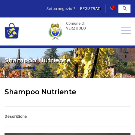
0
Sei un negozio ?
REGISTRATI
I
Comune di
VERZUOLO
Shampoo Nutriente
Parrucchieri
Shampoo Nutriente
Descrizione