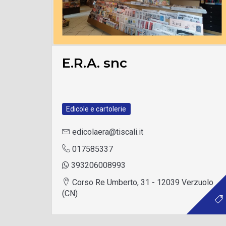
E.R.A. snc
Edicole e cartolerie
edicolaera@tiscali.it
017585337
393206008993
Corso Re Umberto, 31 - 12039 Verzuolo
(CN)